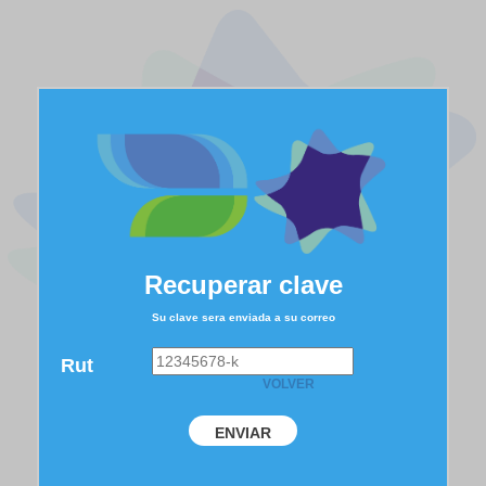
Recuperar clave
Su clave sera enviada a su correo
Rut
VOLVER